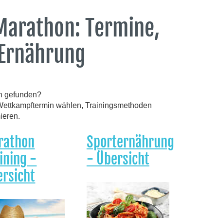
Marathon: Termine,
Ernährung
an gefunden?
: Wettkampftermin wählen, Trainingsmethoden
ieren.
rathon
Sporternährung
ining -
- Übersicht
rsicht