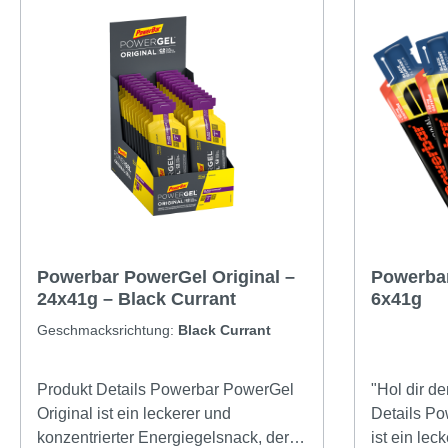
Powerbar PowerGel Original –
Powerbar
24x41g – Black Currant
6x41g
Geschmacksrichtung:
Black Currant
Produkt Details Powerbar PowerGel
"Hol dir d
Original ist ein leckerer und
Details Po
konzentrierter Energiegelsnack, der
ist ein lec