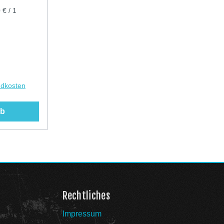
g oder im
 € / 1
per zu
ren. Die
für eine
dauung.
sind in
ndkosten
ltlich.
rb
nen
t C2MAX
nge an
Rechtliches
chmack der
 Aromen aus
Impressum