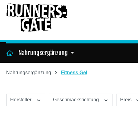
m Hauptinhalt springen
Zur Suche springen
Zur Hauptnavigation springen
Nahrungsergänzung
Home
Nahrungsergänzung
Fitness Gel
Hersteller
Geschmacksrichtung
Preis