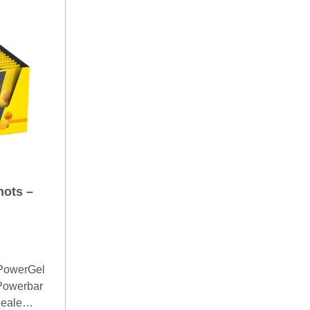
ots –
 Powerbar
deale