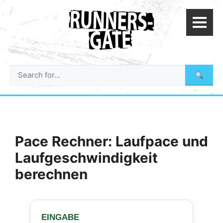
Zum
Inhalt
springen
Suche
nach:
Pace Rechner: Laufpace und
Laufgeschwindigkeit
berechnen
EINGABE